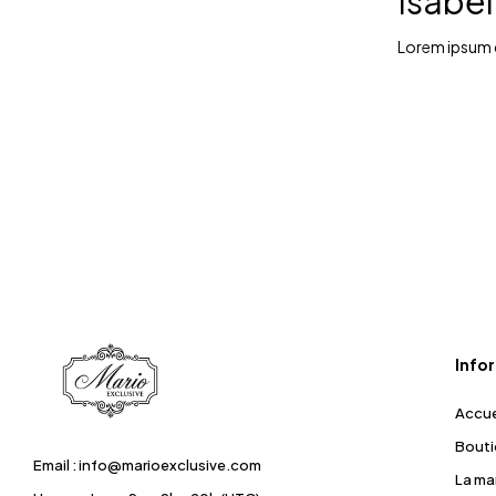
Isabel
Lorem ipsum do
Info
Accue
Bout
Email : info@marioexclusive.com
La ma