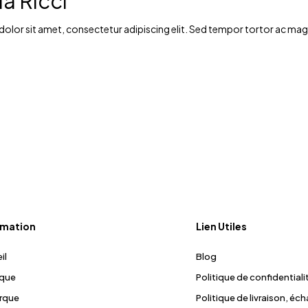
la Ricci
lor sit amet, consectetur adipiscing elit. Sed tempor tortor ac magna 
rmation
Lien Utiles
il
Blog
ique
Politique de confidentiali
rque
Politique de livraison, éc