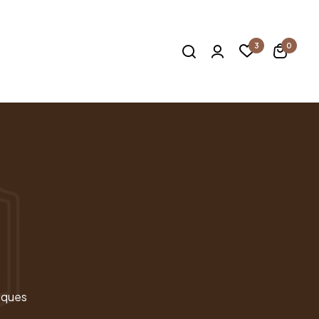
3
0
iques